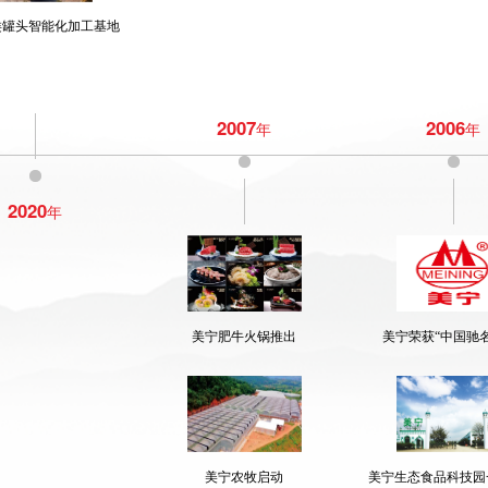
类罐头智能化加工基地
2007
2006
年
年
2020
年
美宁肥牛火锅推出
美宁荣获“中国驰
美宁农牧启动
美宁生态食品科技园