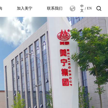
中
/
购
加入美宁
联系我们
EN
文