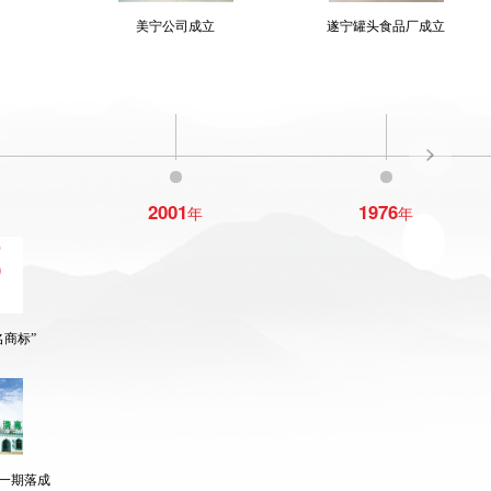
美宁公司成立
遂宁罐头食品厂成立
2001
1976
年
年
名商标”
一期落成