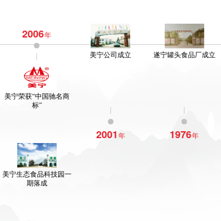
2006
年
美宁公司成立
遂宁罐头食品厂成立
美宁荣获“中国驰名商
标”
2001
1976
年
年
美宁生态食品科技园一
期落成