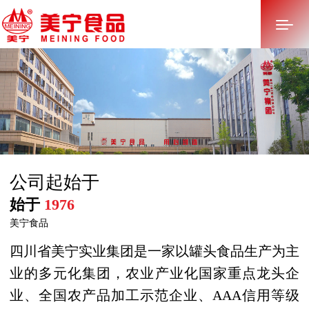
首页
关于美宁
多元化产业
公司起始于
产品中心
始于
1976
新闻中心
美宁食品
招标采购
四川省美宁实业集团是一家以罐头食品生产为主
业的多元化集团，农业产业化国家重点龙头企
加入美宁
业、全国农产品加工示范企业、AAA信用等级
联系我们